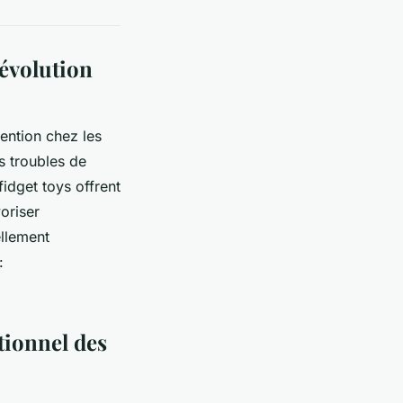
révolution
tention chez les
s troubles de
fidget toys offrent
oriser
ellement
:
tionnel des