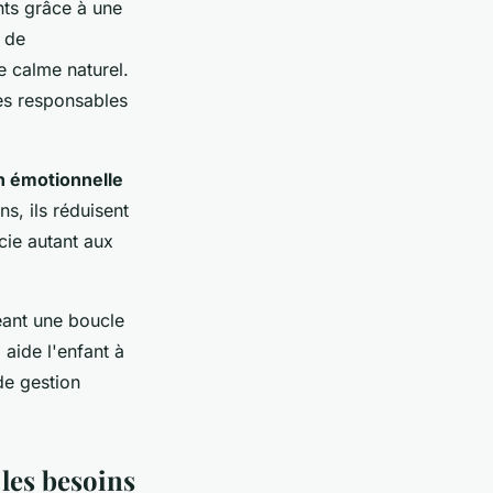
ts grâce à une
n de
e calme naturel.
es responsables
n émotionnelle
ns, ils réduisent
icie autant aux
réant une boucle
e
aide l'enfant à
de gestion
 les besoins