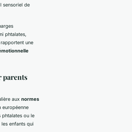
l sensoriel de
charges
ni phtalates,
 rapportent une
émotionnelle
r parents
ulière aux
normes
on européenne
 phtalates ou le
 les enfants qui