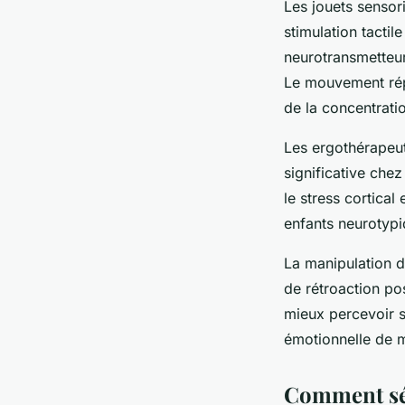
Les jouets sensor
stimulation tactil
neurotransmetteur
Le mouvement répé
de la concentrati
Les ergothérapeut
significative chez
le stress cortical
enfants neurotypi
La manipulation d
de rétroaction pos
mieux percevoir 
émotionnelle de 
Comment séle