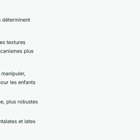
ls déterminent
es textures
écanismes plus
t manipuler,
our les enfants
se, plus robustes
talates et latex