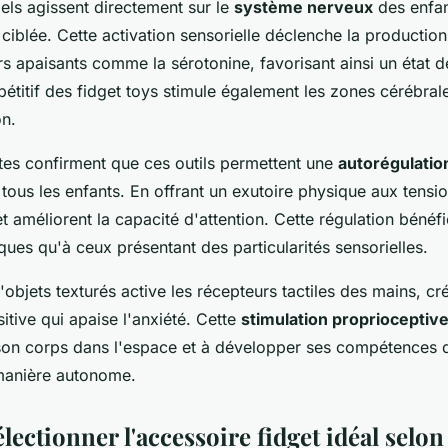
iels agissent directement sur le
système nerveux
des enfan
e ciblée. Cette activation sensorielle déclenche la productio
s apaisants comme la sérotonine, favorisant ainsi un état d
titif des fidget toys stimule également les zones cérébral
on.
es confirment que ces outils permettent une
autorégulatio
 tous les enfants. En offrant un exutoire physique aux tensio
 et améliorent la capacité d'attention. Cette régulation bénéf
ques qu'à ceux présentant des particularités sensorielles.
'objets texturés active les récepteurs tactiles des mains, c
itive qui apaise l'anxiété. Cette
stimulation proprioceptiv
son corps dans l'espace et à développer ses compétences 
manière autonome.
ctionner l'accessoire fidget idéal selon