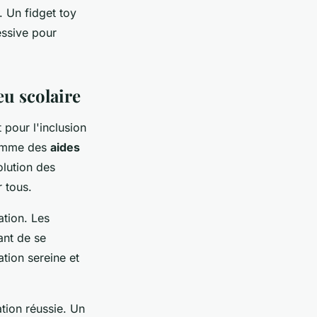
. Un fidget toy
essive pour
eu scolaire
 pour l'inclusion
comme des
aides
olution des
 tous.
ation. Les
ant de se
ation sereine et
tion réussie. Un