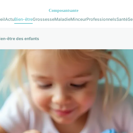
eil
Actu
Bien-être
Grossesse
Maladie
Minceur
Professionnels
Santé
Se
bien-être des enfants