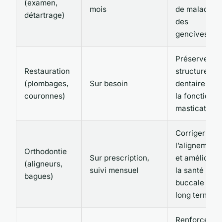
(examen,
mois
de maladies
détartrage)
des
gencives
Préserver la
Restauration
structure
(plombages,
Sur besoin
dentaire et
couronnes)
la fonction
masticatoire
Corriger
l’alignement
Orthodontie
Sur prescription,
et améliorer
(aligneurs,
suivi mensuel
la santé
bagues)
buccale à
long terme
Renforcer la