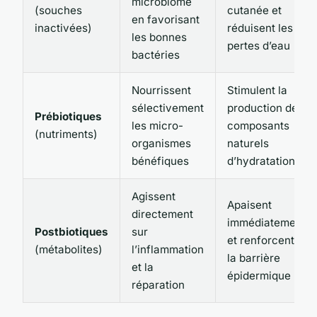
microbiome
(souches
cutanée et
en favorisant
inactivées)
réduisent les
les bonnes
pertes d’eau
bactéries
Nourrissent
Stimulent la
sélectivement
production de
Prébiotiques
les micro-
composants
(nutriments)
organismes
naturels
bénéfiques
d’hydratation
Agissent
Apaisent
directement
immédiatement
Postbiotiques
sur
et renforcent
(métabolites)
l’inflammation
la barrière
et la
épidermique
réparation