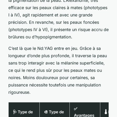
la pigmentation de la peau. L’Alexandrite, très
efficace sur les peaux claires à mates (phototypes
I à IV), agit rapidement et avec une grande
précision. En revanche, sur les peaux foncées
(phototypes IV à VI), il présente un risque accru de
brûlures ou d’hypopigmentation.
C’est là que le Nd:YAG entre en jeu. Grâce à sa
longueur d’onde plus profonde, il traverse la peau
sans trop interagir avec la mélanine superficielle,
ce qui le rend plus sûr pour les peaux mates ou
noires. Moins douloureux pour certaines, sa
puissance nécessite toutefois une manipulation
rigoureuse.
✅
🩺 Type de
🎨 Type de
🌡️ Niv
Avantages