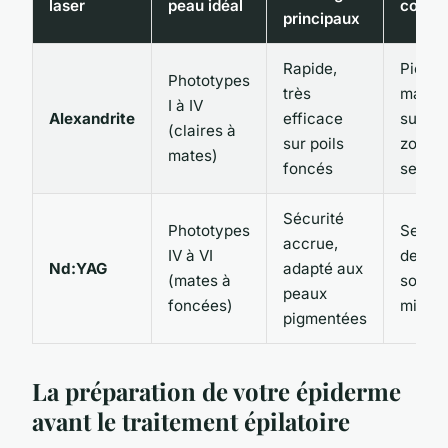
laser
peau idéal
confor
principaux
Rapide,
Picot
Phototypes
très
marqu
I à IV
Alexandrite
efficace
surtou
(claires à
sur poils
zone
mates)
foncés
sensib
Sécurité
Phototypes
Sensat
accrue,
IV à VI
de cha
Nd:YAG
adapté aux
(mates à
souve
peaux
foncées)
mieux 
pigmentées
La préparation de votre épiderme
avant le traitement épilatoire